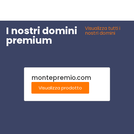
I nostri domini
Visualizza tutti i
nostri domini
premium
montepremio.com
vetri
Visualizza prodotto
Visu