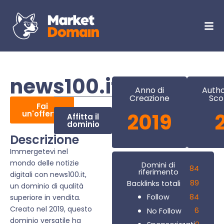
news100.it
Anno di
Autho
Creazione
Sco
Fai
un'offerta
2019
Affitta il
dominio
Descrizione
Immergetevi nel
mondo delle notizie
Domini di
84
riferimento
digitali con news100.it,
89
Backlinks totali
un dominio di qualità
84
Follow
superiore in vendita.
Creato nel 2019, questo
6
No Follow
dominio versatile ha