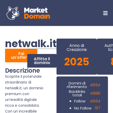
netwalk.it
Anno di
Auth
Creazione
Sc
Fai
un'offerta
2025
Affitta il
dominio
Descrizione
Scoprite il potenziale
straordinario di
Domini di
41694
riferimento
netwalk.it, un dominio
Backlinks
41886
premium con
totali
un’eredità digitale
41694
Follow
ricca e consolidata.
197
No Follow
Con un incredibile