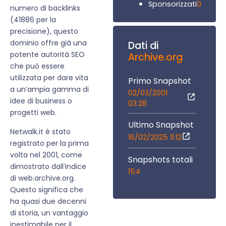
0
Sponsorizzati
numero di backlinks
(41886 per la
precisione), questo
dominio offre già una
Dati di
potente autorità SEO
Archive.org
che può essere
utilizzata per dare vita
Primo Snapshot
a un’ampia gamma di
02/03/2001
idee di business o
03:28
progetti web.
Ultimo Snapshot
Netwalk.it è stato
16/02/2025 11:12
registrato per la prima
volta nel 2001, come
Snapshots totali
dimostrato dall’indice
154
di web.archive.org.
Questo significa che
ha quasi due decenni
di storia, un vantaggio
inestimabile per il