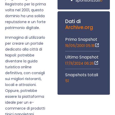
0
Sponsorizzati
Registrato per la prima
volta nel 2001, questo
dominio ha una solida
Dati di
reputazione e un forte
Archive.org
patrimonio digitale.
Immagina di utilizzarlo
Primo Snapshot
per creare un portale
19/05/2001 05:18
dedicato alla città di
Napoli: potrebbe
Ultimo Snapshot
diventare la guida
17/11/2024 06:26
turistica online
definitiva, con consigli
Snapshots totali
sui migliori ristoranti,
51
locali e attrazioni.
Oppure, potrebbe
essere la piattaforma
ideale per un e-
commerce di prodotti
tipici napoletani,