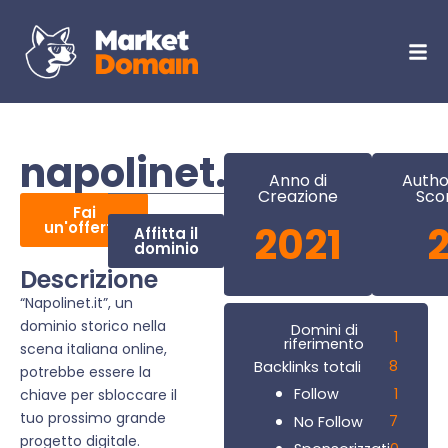
napolinet.it
Anno di
Autho
Creazione
Sco
Fai
un'offerta
2021
Affitta il
dominio
Descrizione
“Napolinet.it”, un
dominio storico nella
Domini di
1
riferimento
scena italiana online,
8
Backlinks totali
potrebbe essere la
1
Follow
chiave per sbloccare il
tuo prossimo grande
7
No Follow
progetto digitale.