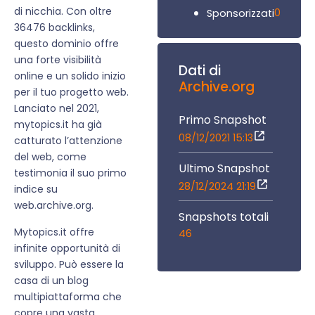
di nicchia. Con oltre
0
Sponsorizzati
36476 backlinks,
questo dominio offre
una forte visibilità
Dati di
online e un solido inizio
Archive.org
per il tuo progetto web.
Lanciato nel 2021,
Primo Snapshot
mytopics.it ha già
08/12/2021 15:13
catturato l’attenzione
del web, come
Ultimo Snapshot
testimonia il suo primo
28/12/2024 21:19
indice su
web.archive.org.
Snapshots totali
Mytopics.it offre
46
infinite opportunità di
sviluppo. Può essere la
casa di un blog
multipiattaforma che
copre una vasta