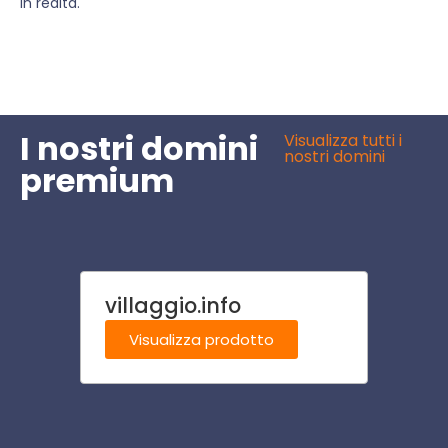
in realtà.
I nostri domini
Visualizza tutti i
nostri domini
premium
villaggio.info
psich
Visualizza prodotto
Visu