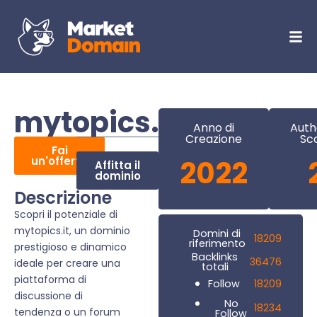
mytopics.it
Anno di
Auth
Creazione
Sc
Fai
un'offerta
2022
Affitta il
dominio
Descrizione
Scopri il potenziale di
mytopics.it, un dominio
Domini di
18209
riferimento
prestigioso e dinamico
Backlinks
36476
ideale per creare una
totali
piattaforma di
18209
Follow
discussione di
No
18234
tendenza o un forum
Follow