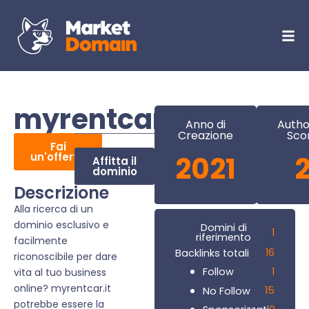
myrentcar.it
Anno di
Autho
Creazione
Sco
Fai
un'offerta
2021
Affitta il
dominio
Descrizione
Alla ricerca di un
dominio esclusivo e
Domini di
1
riferimento
facilmente
16
Backlinks totali
riconoscibile per dare
1
Follow
vita al tuo business
online? myrentcar.it
15
No Follow
potrebbe essere la