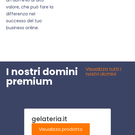
valore, che può fare la
differenza nel
successo del tuo
business online.
I nostri domini
Visualizza tutti i
nostri domini
premium
gelateria.it
mestr
Visualizza prodotto
Visu