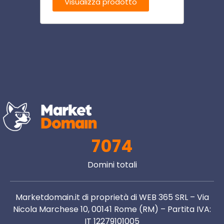
Visualizza prodotto
Visu
7074
Domini totali
Marketdomain.it di proprietà di WEB 365 SRL – Via
Nicola Marchese 10, 00141 Rome (RM) – Partita IVA:
IT 12279101005