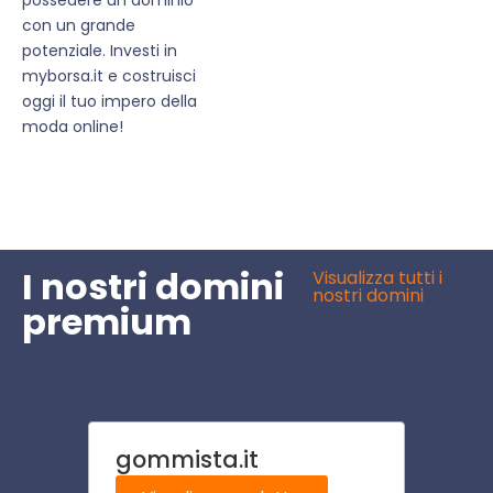
con un grande
potenziale. Investi in
myborsa.it e costruisci
oggi il tuo impero della
moda online!
I nostri domini
Visualizza tutti i
nostri domini
premium
gommista.it
pneu