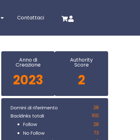
Contattaci
Anno di
Authority
Creazione
Score
2023
2
28
Domini di riferimento
100
Backlinks totali
28
Follow
73
No Follow