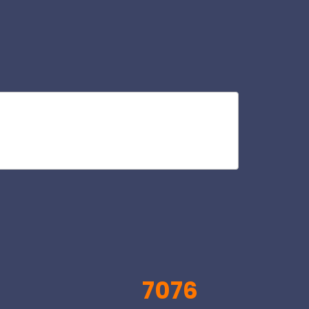
ge
V
7076