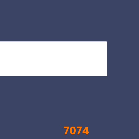
sc
V
7074