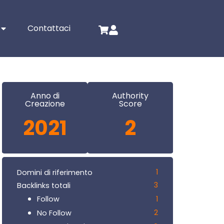
Contattaci
Anno di
Authority
Creazione
Score
2021
2
1
Domini di riferimento
3
Backlinks totali
1
Follow
2
No Follow