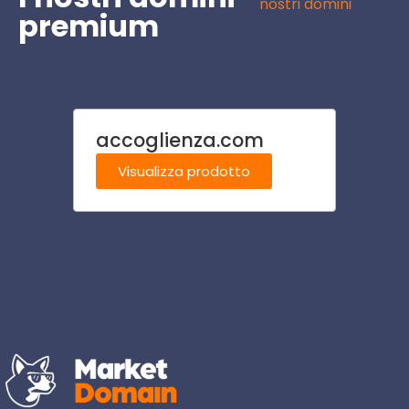
nostri domini
premium
accoglienza.com
spum
Visualizza prodotto
Visu