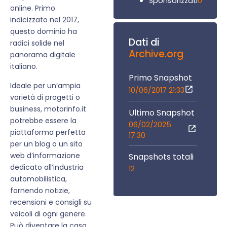
0
Sponsorizzati
online. Primo
indicizzato nel 2017,
questo dominio ha
Dati di
radici solide nel
Archive.org
panorama digitale
italiano.
Primo Snapshot
Ideale per un’ampia
10/06/2017 21:33
varietà di progetti o
business, motorinfo.it
Ultimo Snapshot
potrebbe essere la
06/02/2025
piattaforma perfetta
17:30
per un blog o un sito
web d’informazione
Snapshots totali
dedicato all’industria
12
automobilistica,
fornendo notizie,
recensioni e consigli su
veicoli di ogni genere.
Può diventare la casa