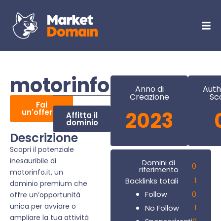
motorinfo.it
Anno di
Auth
Creazione
Sc
Fai
un'offerta
2023
Affitta il
dominio
Descrizione
Scopri il potenziale
inesauribile di
Domini di
0
riferimento
motorinfo.it, un
1
Backlinks totali
dominio premium che
0
Follow
offre un’opportunità
unica per avviare o
1
No Follow
ampliare la tua attività