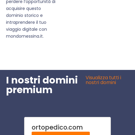
perdere l’opportunità di
acquisire questo
dominio storico e
intraprendere il tuo
viaggio digitale con
mondomessina.it.
I nostri domini
Visualizza tutti i
nostri domini
premium
ortopedico.com
azien
com