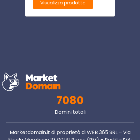
Visualizza prodotto
Visu
7080
Domini totali
Marketdomain.it di proprietà di WEB 365 SRL – Via
Nicola Marchese 10, 00141 Rome (RM) – Partita IVA: