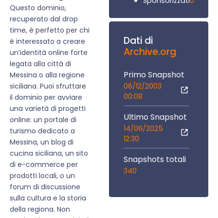
0
Sponsorizzati
Questo dominio,
recuperato dal drop
time, è perfetto per chi
Dati di
è interessato a creare
Archive.org
un’identità online forte
legata alla città di
Primo Snapshot
Messina o alla regione
06/12/2003
siciliana. Puoi sfruttare
00:08
il dominio per avviare
una varietà di progetti
Ultimo Snapshot
online: un portale di
14/06/2025
turismo dedicato a
12:30
Messina, un blog di
cucina siciliana, un sito
Snapshots totali
di e-commerce per
340
prodotti locali, o un
forum di discussione
sulla cultura e la storia
della regiona. Non