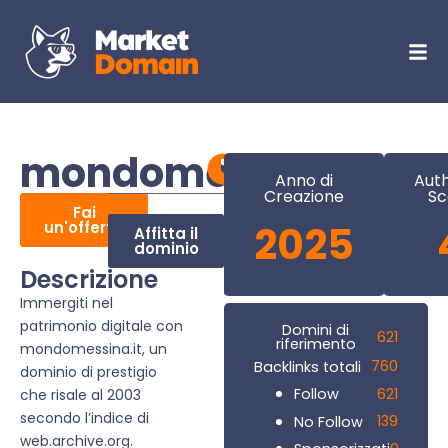
mondomessina.it
Anno di
Auth
Creazione
Sc
Fai
un'offerta
2025
Affitta il
dominio
Descrizione
Immergiti nel
patrimonio digitale con
Domini di
621
riferimento
mondomessina.it, un
760
Backlinks totali
dominio di prestigio
621
Follow
che risale al 2003
secondo l’indice di
139
No Follow
web.archive.org.