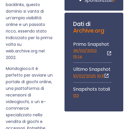
0
Sponsorizzati
backlinks, questo
dominio si vanta di
un’ampia visibilità
Dati di
online e un passato
Archive.org
ricco, essendo stato
indicizzato per la prima
Primo Snapshot
volta su
26/03/2002
web.archive.org nel
15:14
2002.
Mondogioco.it è
Ultimo Snapshot
perfetto per avviare un
10/02/2025 10:11
portale di giochi online,
una piattaforma di
Snapshots totali
recensioni di
132
videogiochi, o un e-
commerce
specializzato nella
vendita di giochi e
accessori. Potrebbe