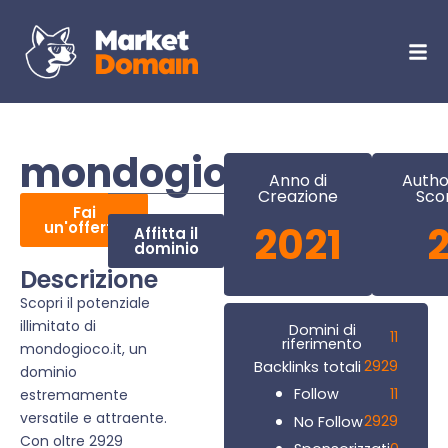
mondogioco.it
Anno di
Autho
Creazione
Sco
Fai
un'offerta
2021
Affitta il
dominio
Descrizione
Scopri il potenziale
illimitato di
Domini di
11
riferimento
mondogioco.it, un
2929
Backlinks totali
dominio
11
Follow
estremamente
versatile e attraente.
2929
No Follow
Con oltre 2929