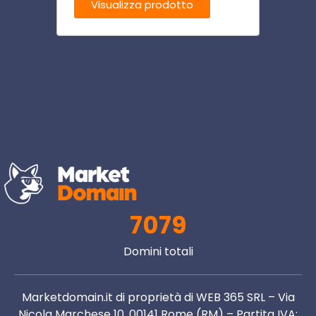
Visualizza prodotto
Visu
7079
Domini totali
Marketdomain.it di proprietà di WEB 365 SRL – Via
Nicola Marchese 10, 00141 Rome (RM) – Partita IVA: