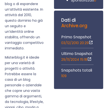
0
Sponsorizzati
blog o di espandere
un’attività esistente. In
attività dal 2010,
Dati di
questo dominio ha già
Archive.org
un seguito e
un’identità online
Primo Snapshot
stabilita, offrendo un
vantaggio competitivo
03/12/2010 20:29
immediato.
Ultimo Snapshot
Misterblog.it è ideale
29/11/2024 15:18
per una varietà di
progetti o attività.
Snapshots totali
Potrebbe essere la
109
casa di un blog
personale o aziendale
che copre una vasta
gamma di argomenti,
da tecnologia, lifestyle,
viaggi, cibo, moda a