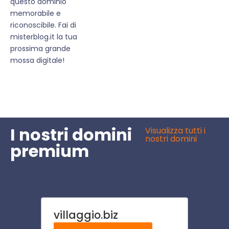
questo dominio
memorabile e
riconoscibile. Fai di
misterblog.it la tua
prossima grande
mossa digitale!
I nostri domini
Visualizza tutti i
nostri domini
premium
villaggio.biz
mate