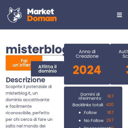
misterblog.it
Anno di
Auth
Creazione
Sc
Fai
un'offerta
2024
Affitta il
dominio
Descrizione
Scoprite il potenziale di
misterblog.it, un
Domini di
167
riferimento
dominio accattivante
420
Backlinks totali
e facilmente
167
Follow
riconoscibile, perfetto
per chi cerca di fare un
267
No Follow
salto nel mondo dei