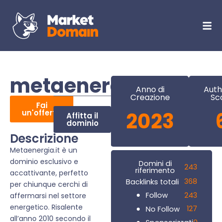
metaenergia.it
Anno di
Auth
Creazione
Sc
Fai
un'offerta
2023
Affitta il
dominio
Descrizione
Metaenergia.it è un
dominio esclusivo e
Domini di
243
riferimento
accattivante, perfetto
368
Backlinks totali
per chiunque cerchi di
243
Follow
affermarsi nel settore
energetico. Risalente
127
No Follow
all’anno 2010 secondo il