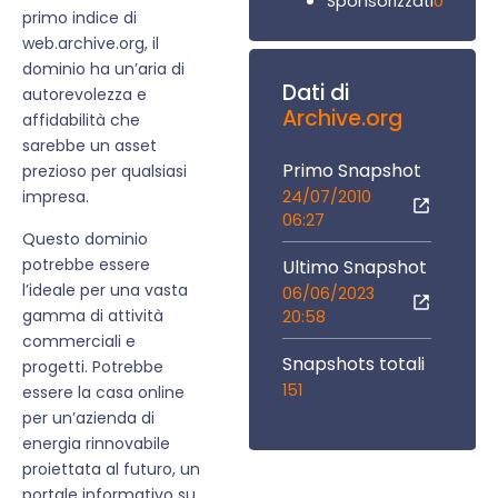
0
Sponsorizzati
primo indice di
web.archive.org, il
dominio ha un’aria di
Dati di
autorevolezza e
Archive.org
affidabilità che
sarebbe un asset
Primo Snapshot
prezioso per qualsiasi
24/07/2010
impresa.
06:27
Questo dominio
potrebbe essere
Ultimo Snapshot
l’ideale per una vasta
06/06/2023
gamma di attività
20:58
commerciali e
Snapshots totali
progetti. Potrebbe
151
essere la casa online
per un’azienda di
energia rinnovabile
proiettata al futuro, un
portale informativo su