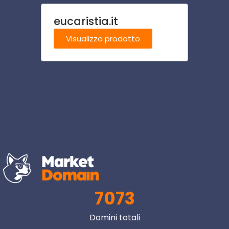
eucaristia.it
cate
m
Visualizza prodotto
Visu
7073
Domini totali