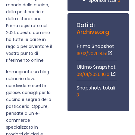
0
Sponsorizzati
mondo della cucina,
della pasticceria o
della ristorazione.
Dati di
Prima registrato nel
Archive.org
2021, questo dominio
ha tutte le carte in
Primo Snapshot
regola per diventare il
vostro punto di
16/12/2021 18:51
riferimento online.
Ultimo Snapshot
Immaginate un blog
08/01/2025 16:01
culinario dove
condividere ricette
Snapshots totali
golose, consigli per la
3
cucina e segreti della
pasticceria. Oppure,
pensate a un e-
commerce
specializzato in
prodotti dolciari e