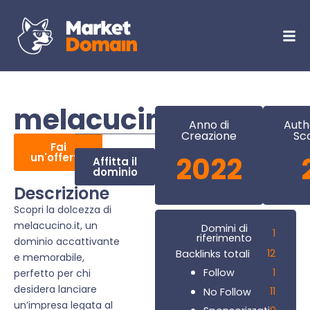
melacucino.it
Anno di
Auth
Creazione
Sc
Fai
un'offerta
2022
Affitta il
dominio
Descrizione
Scopri la dolcezza di
melacucino.it, un
Domini di
1
riferimento
dominio accattivante
12
Backlinks totali
e memorabile,
1
Follow
perfetto per chi
desidera lanciare
11
No Follow
un’impresa legata al