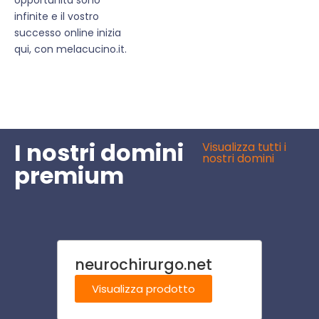
infinite e il vostro
successo online inizia
qui, con melacucino.it.
I nostri domini
Visualizza tutti i
nostri domini
premium
neurochirurgo.net
azie
om
Visualizza prodotto
Visu