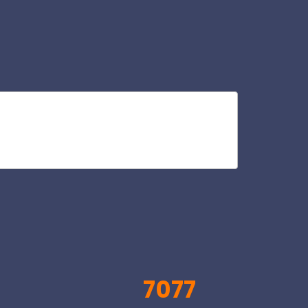
ag
V
7077