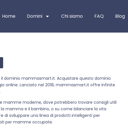
Home
Domini
Chi siamo
FAQ
Blog
n il dominio mammasmart.it. Acquistare questo dominio
gio online. Lanciato nel 2018, mammasmart.it offre infinite
.
le mamme moderne, dove potrebbero trovare consigli utili
er la mamma e il bambino, o su come bilanciare la vita
 di sviluppare una linea di prodotti intelligenti per
izzati per mamme occupate.