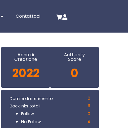
Contattaci
Anno di
Authority
Creazione
Score
2022
0
0
Domini di riferimento
9
Backlinks totali
0
Follow
9
No Follow