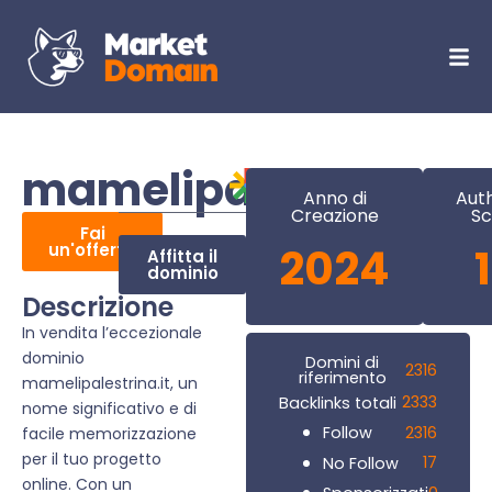
mamelipalestrina.it
Anno di
Auth
Creazione
Sc
Fai
un'offerta
2024
Affitta il
dominio
Descrizione
In vendita l’eccezionale
dominio
Domini di
2316
riferimento
mamelipalestrina.it, un
2333
Backlinks totali
nome significativo e di
2316
Follow
facile memorizzazione
per il tuo progetto
17
No Follow
online. Con un