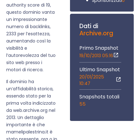
0
Sponsorizzati
authority score di 19,
questo dominio vanta
un impressionante
Dati di
numero di backlinks,
Archive.org
2333 per l’esattezza,
aumentando così la
Primo Snapshot
visibilità e
l’autorevolezza del tuo
19/10/2013 05:16
sito web presso i
Ultimo Snapshot
motori di ricerca.
20/01/2025
Il dominio ha
10:47
un’affidabilità storica,
essendo stato per la
Snapshots totali
prima volta indicizzato
55
da web.archive.org nel
2013. Un dettaglio
importante è che
mamelipalestrina.it è
stato presente, ora o in