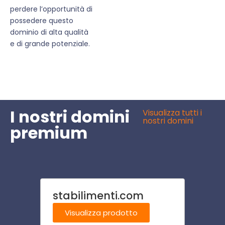
perdere l’opportunità di
possedere questo
dominio di alta qualità
e di grande potenziale.
I nostri domini
Visualizza tutti i
nostri domini
premium
stabilimenti.com
smor
Visualizza prodotto
Visu