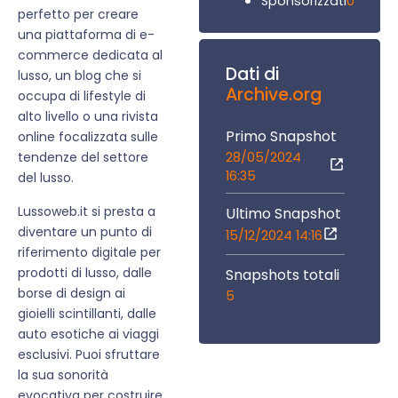
0
Sponsorizzati
perfetto per creare
una piattaforma di e-
commerce dedicata al
Dati di
lusso, un blog che si
Archive.org
occupa di lifestyle di
alto livello o una rivista
Primo Snapshot
online focalizzata sulle
28/05/2024
tendenze del settore
16:35
del lusso.
Lussoweb.it si presta a
Ultimo Snapshot
diventare un punto di
15/12/2024 14:16
riferimento digitale per
prodotti di lusso, dalle
Snapshots totali
borse di design ai
5
gioielli scintillanti, dalle
auto esotiche ai viaggi
esclusivi. Puoi sfruttare
la sua sonorità
evocativa per costruire