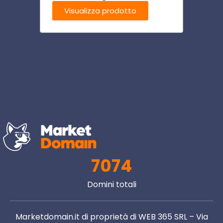
Visualizza prodotto
Visu
7074
Domini totali
Marketdomain.it di proprietà di WEB 365 SRL – Via