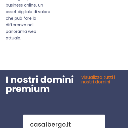
business online, un
asset digitale di valore
che può fare la
differenza nel
panorama web
attuale.
I nostri domini
Visualizza tutti i
nostri domini
premium
casalbergo.it
casal