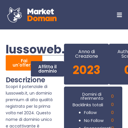
lussoweb.it
Anno di
Auth
Creazione
Sc
Fai
un'offerta
2023
Affitta il
dominio
Descrizione
Scopri il potenziale di
lussoweb.it, un dominio
Domini di
0
riferimento
premium di alta qualità
0
Backlinks totali
registrato per la prima
0
Follow
volta nel 2024. Questo
nome di dominio unico
0
No Follow
e accattivante è