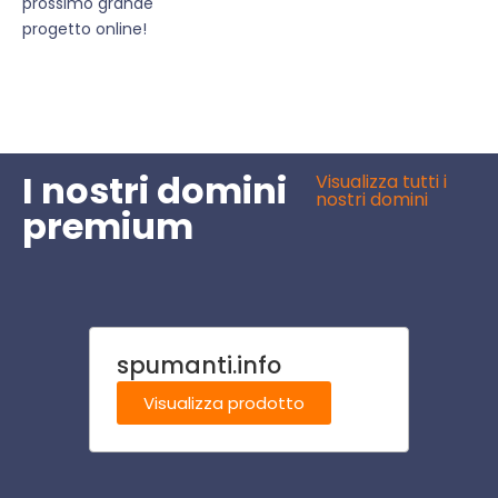
prossimo grande
progetto online!
I nostri domini
Visualizza tutti i
nostri domini
premium
spumanti.info
oster
Visualizza prodotto
Visu