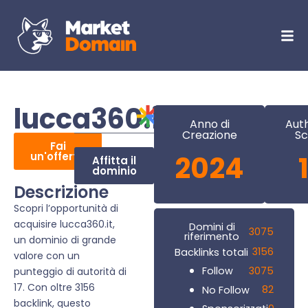
lucca360.it
Anno di
Auth
Creazione
Sc
Fai
un'offerta
2024
Affitta il
dominio
Descrizione
Scopri l’opportunità di
acquisire lucca360.it,
Domini di
3075
riferimento
un dominio di grande
3156
Backlinks totali
valore con un
3075
Follow
punteggio di autorità di
17. Con oltre 3156
82
No Follow
backlink, questo