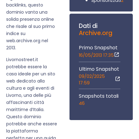
2
Sponsorizzati
backlinks, questo
dominio vanta una
solida presenza online
Dati di
che risale al suo primo
Archive.org
indice su
web.archive.org nel
Primo Snapshot
2013.
16/05/2013 17:35
Livornostreet.it
potrebbe essere la
Ultimo Snapshot
casa ideale per un sito
09/02/2025
web dedicato alla
17:59
cultura e agli eventi di
Livorno, una delle più
Snapshots totali
affascinanti città
46
marittime d’Italia.
Questo dominio
potrebbe anche essere
la piattaforma
perfetta per una guida