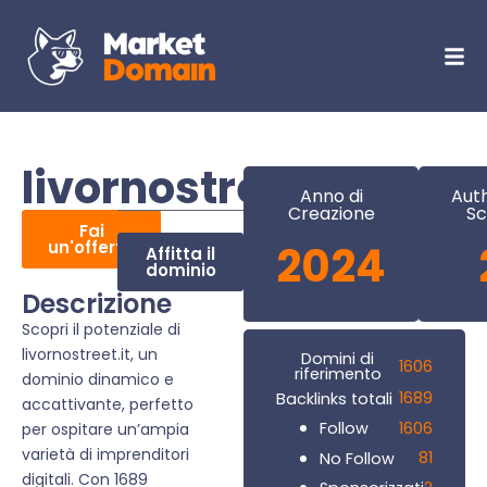
livornostreet.it
Anno di
Auth
Creazione
Sc
Fai
un'offerta
2024
Affitta il
dominio
Descrizione
Scopri il potenziale di
livornostreet.it, un
Domini di
1606
riferimento
dominio dinamico e
1689
Backlinks totali
accattivante, perfetto
1606
Follow
per ospitare un’ampia
varietà di imprenditori
81
No Follow
digitali. Con 1689