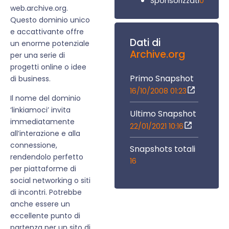
0
Sponsorizzati
web.archive.org.
Questo dominio unico
e accattivante offre
Dati di
un enorme potenziale
Archive.org
per una serie di
progetti online o idee
Primo Snapshot
di business.
16/10/2008 01:23
Il nome del dominio
‘linkiamoci’ invita
Ultimo Snapshot
immediatamente
22/01/2021 10:16
all’interazione e alla
connessione,
Snapshots totali
rendendolo perfetto
16
per piattaforme di
social networking o siti
di incontri. Potrebbe
anche essere un
eccellente punto di
partenza per un sito di