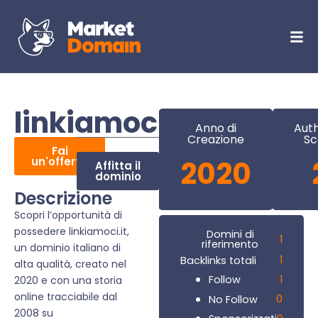
linkiamoci.it
Anno di
Auth
Creazione
Sc
Fai
un'offerta
2020
Affitta il
dominio
Descrizione
Scopri l’opportunità di
possedere linkiamoci.it,
Domini di
1
riferimento
un dominio italiano di
1
Backlinks totali
alta qualità, creato nel
1
Follow
2020 e con una storia
online tracciabile dal
0
No Follow
2008 su