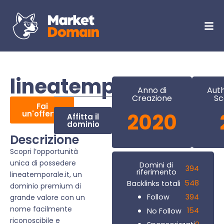
lineatemporale.it
Anno di
Auth
Creazione
Sc
Fai
un'offerta
2020
Affitta il
dominio
Descrizione
Scopri l’opportunità
unica di possedere
Domini di
394
riferimento
lineatemporale.it, un
548
Backlinks totali
dominio premium di
394
Follow
grande valore con un
nome facilmente
154
No Follow
riconoscibile e