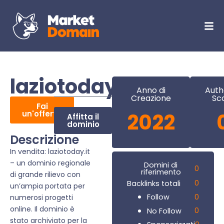
laziotoday.it
Anno di
Auth
Creazione
Sc
Fai
un'offerta
2022
Affitta il
dominio
Descrizione
In vendita: laziotoday.it
– un dominio regionale
Domini di
0
riferimento
di grande rilievo con
0
Backlinks totali
un’ampia portata per
0
Follow
numerosi progetti
online. Il dominio è
0
No Follow
stato archiviato per la