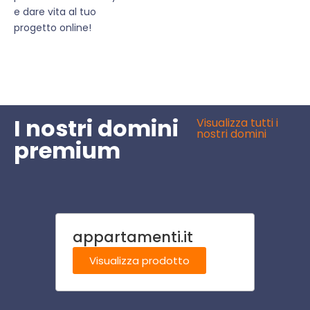
e dare vita al tuo
progetto online!
I nostri domini
Visualizza tutti i
nostri domini
premium
appartamenti.it
giardi
Visualizza prodotto
Visu