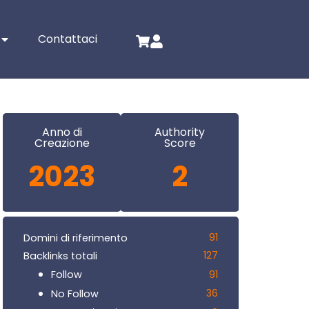
Contattaci
Anno di
Authority
Creazione
Score
2023
2
91
Domini di riferimento
127
Backlinks totali
91
Follow
36
No Follow