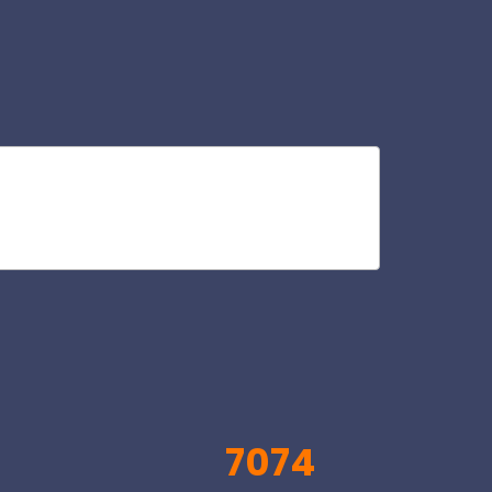
imb
V
7074