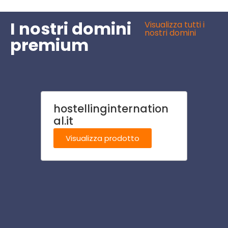
I nostri domini
Visualizza tutti i
nostri domini
premium
hostellinginternation
eucar
al.it
Visu
Visualizza prodotto