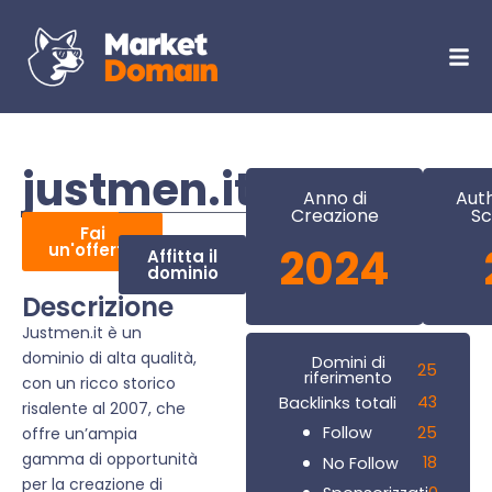
justmen.it
Anno di
Auth
Creazione
Sc
Fai
un'offerta
2024
Affitta il
dominio
Descrizione
Justmen.it è un
dominio di alta qualità,
Domini di
25
riferimento
con un ricco storico
43
Backlinks totali
risalente al 2007, che
25
Follow
offre un’ampia
gamma di opportunità
18
No Follow
per la creazione di