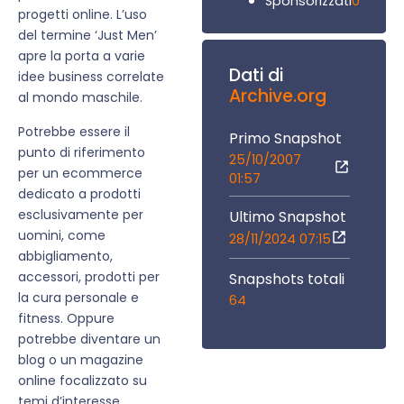
0
Sponsorizzati
progetti online. L’uso
del termine ‘Just Men’
apre la porta a varie
Dati di
idee business correlate
Archive.org
al mondo maschile.
Potrebbe essere il
Primo Snapshot
punto di riferimento
25/10/2007
per un ecommerce
01:57
dedicato a prodotti
esclusivamente per
Ultimo Snapshot
uomini, come
28/11/2024 07:15
abbigliamento,
accessori, prodotti per
Snapshots totali
la cura personale e
64
fitness. Oppure
potrebbe diventare un
blog o un magazine
online focalizzato su
temi d’interesse