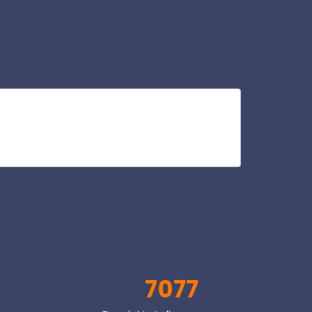
ris
V
7077