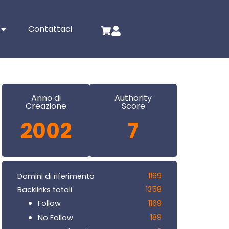
Contattaci
Anno di
Authority
Creazione
Score
2002
7
1169
Domini di riferimento
1358
Backlinks totali
1169
Follow
189
No Follow