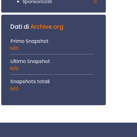
0
Sponsorizzati
Dati di
Archive.org
Primo Snapshot
N/D
Ultimo Snapshot
N/D
Snapshots totali
N/D