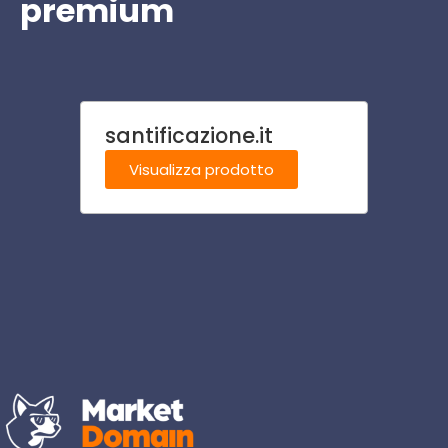
premium
santificazione.it
ospit
Visualizza prodotto
Visu