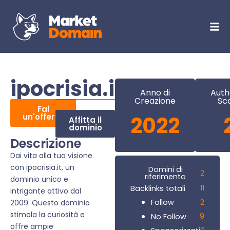
ipocrisia.it
Anno di
Auth
Creazione
Sc
Fai
un'offerta
2022
Affitta il
dominio
Descrizione
Dai vita alla tua visione
con ipocrisia.it, un
Domini di
2
riferimento
dominio unico e
11
Backlinks totali
intrigante attivo dal
2
Follow
2009. Questo dominio
stimola la curiosità e
9
No Follow
offre ampie