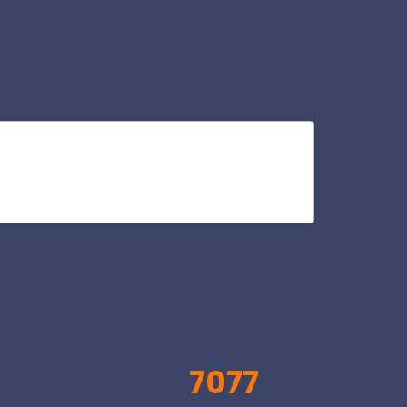
pad
V
7077