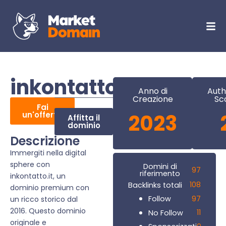
inkontatto.it
Anno di
Auth
Creazione
Sc
Fai
un'offerta
2023
Affitta il
dominio
Descrizione
Immergiti nella digital
sphere con
Domini di
97
riferimento
inkontatto.it, un
108
Backlinks totali
dominio premium con
97
Follow
un ricco storico dal
2016. Questo dominio
11
No Follow
originale e