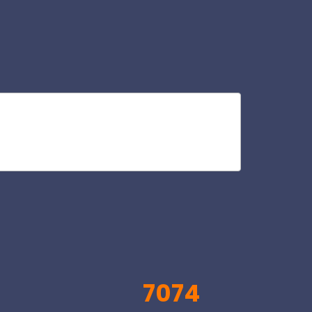
scu
V
7074