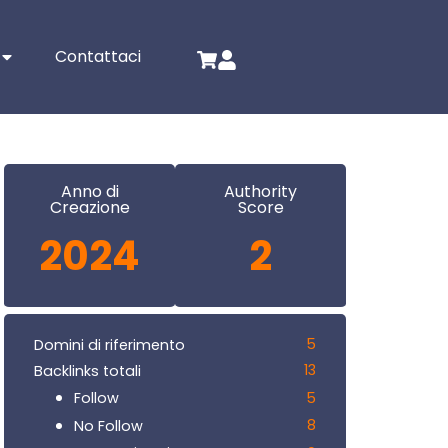
Contattaci
Anno di
Authority
Creazione
Score
2024
2
5
Domini di riferimento
13
Backlinks totali
5
Follow
8
No Follow