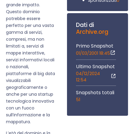
0
Sponsorizzati
grande impatto.
Questo dominio
potrebbe essere
Dati di
perfetto per una vasta
Archive.org
gamma di servizi,
compresi, ma non
Primo Snapshot
limitati a, servizi di
mappe interattive,
01/03/2001 18:45
servizi informativi locali
Ultimo Snapshot
o nazionali,
04/12/2024
piattaforme di big data
12:54
visualizzabili
geograficamente o
Snapshots totali
anche per una startup
51
tecnologica innovativa
con un fuoco
sull’informazione e la
mappatura.
L’età del dominio e la