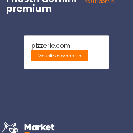
nostri domini
premium
pizzerie.com
oros
Visualizza prodotto
Visu