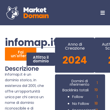
infomap.it
Anno di
Auth
Creazione
Sc
Fai
un'offerta
2024
Affitta il
dominio
Descrizione
Infomap.it è un
dominio storico, in
Domini di
1
riferimento
esistenza dal 2001, che
19
Backlinks totali
offre un’opportunità
1
Follow
unica per chi cerca un
nome di dominio
18
No Follow
riconoscibile e di