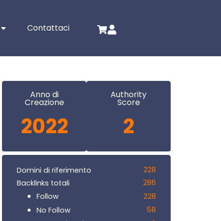
Contattaci
Anno di
Authority
Creazione
Score
2022
2
228
Domini di riferimento
286
Backlinks totali
228
Follow
58
No Follow