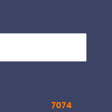
sc
V
7074