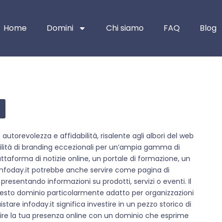
Home
Domini
Chi siamo
FAQ
Blog
torevolezza e affidabilità, risalente agli albori del web
bilità di branding eccezionali per un’ampia gamma di
attaforma di notizie online, un portale di formazione, un
a. Infoday.it potrebbe anche servire come pagina di
esentando informazioni su prodotti, servizi o eventi. Il
uesto dominio particolarmente adatto per organizzazioni
are infoday.it significa investire in un pezzo storico di
nire la tua presenza online con un dominio che esprime