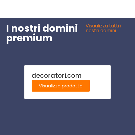
I nostri domini
Visualizza tutti i
nostri domini
premium
decoratori.com
hamb
Visualizza prodotto
Visu