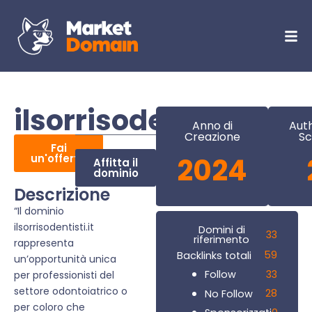
ilsorrisodentisti.it
Anno di
Auth
Creazione
Sc
Fai
un'offerta
2024
Affitta il
dominio
Descrizione
“Il dominio
ilsorrisodentisti.it
Domini di
33
riferimento
rappresenta
59
Backlinks totali
un’opportunità unica
33
Follow
per professionisti del
settore odontoiatrico o
28
No Follow
per coloro che