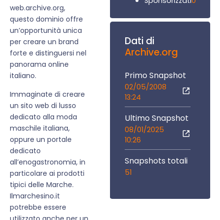
0
Sponsorizzati
web.archive.org,
questo dominio offre
un’opportunità unica
Dati di
per creare un brand
Archive.org
forte e distinguersi nel
panorama online
Primo Snapshot
italiano.
02/05/2008
Immaginate di creare
13:24
un sito web di lusso
dedicato alla moda
Ultimo Snapshot
maschile italiana,
08/01/2025
oppure un portale
10:26
dedicato
Snapshots totali
all’enogastronomia, in
51
particolare ai prodotti
tipici delle Marche.
Ilmarchesino.it
potrebbe essere
utilizzato anche per un