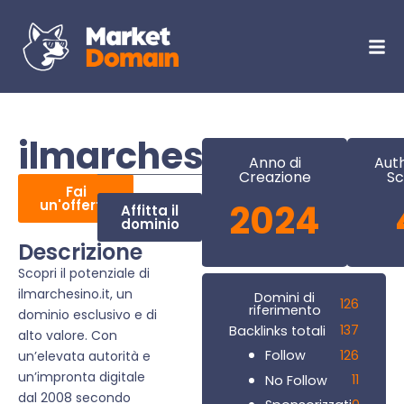
ilmarchesino.it
Anno di
Auth
Creazione
Sc
Fai
un'offerta
2024
Affitta il
dominio
Descrizione
Scopri il potenziale di
ilmarchesino.it, un
Domini di
126
riferimento
dominio esclusivo e di
137
Backlinks totali
alto valore. Con
126
Follow
un’elevata autorità e
un’impronta digitale
11
No Follow
dal 2008 secondo