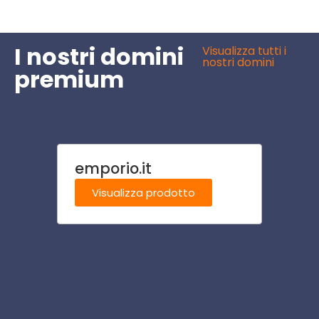
I nostri domini
Visualizza tutti i
nostri domini
premium
emporio.it
bibbi
Visualizza prodotto
Visu