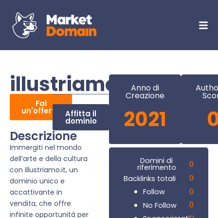
illustriamo.it
Anno di
Autho
Creazione
Sco
Fai
un'offerta
2021
Affitta il
dominio
Descrizione
Immergiti nel mondo
dell’arte e della cultura
Domini di
0
riferimento
con illustriamo.it, un
0
Backlinks totali
dominio unico e
0
Follow
accattivante in
vendita, che offre
0
No Follow
infinite opportunità per