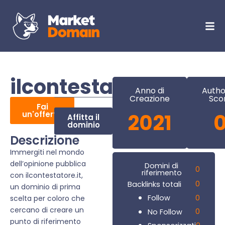
ilcontestatore.it
Anno di
Autho
Creazione
Sco
Fai
un'offerta
2021
Affitta il
dominio
Descrizione
Immergiti nel mondo
dell’opinione pubblica
Domini di
0
riferimento
con ilcontestatore.it,
0
Backlinks totali
un dominio di prima
0
Follow
scelta per coloro che
cercano di creare un
0
No Follow
punto di riferimento