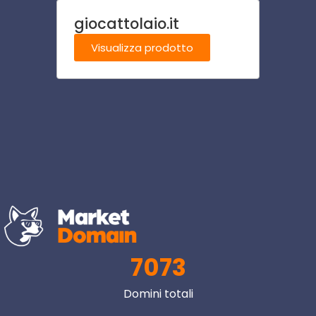
giocattolaio.it
disco
Visualizza prodotto
Visu
7073
Domini totali