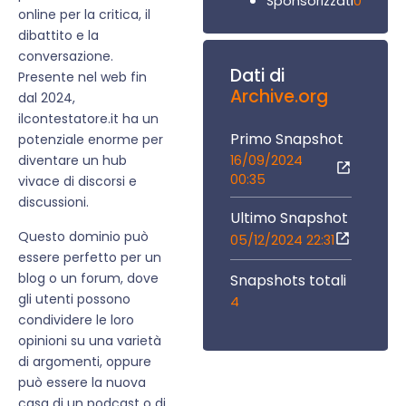
0
Sponsorizzati
online per la critica, il
dibattito e la
conversazione.
Dati di
Presente nel web fin
Archive.org
dal 2024,
ilcontestatore.it ha un
Primo Snapshot
potenziale enorme per
16/09/2024
diventare un hub
00:35
vivace di discorsi e
discussioni.
Ultimo Snapshot
Questo dominio può
05/12/2024 22:31
essere perfetto per un
blog o un forum, dove
Snapshots totali
gli utenti possono
4
condividere le loro
opinioni su una varietà
di argomenti, oppure
può essere la nuova
casa di un podcast o di