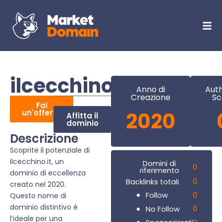
ilcecchino.it
Anno di
Auth
Creazione
Sc
Fai
un'offerta
2020
Affitta il
dominio
Descrizione
Scoprite il potenziale di
ilcecchino.it, un
Domini di
0
riferimento
dominio di eccellenza
0
Backlinks totali
creato nel 2020.
0
Follow
Questo nome di
dominio distintivo è
0
No Follow
l’ideale per una