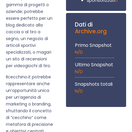
0
Sponsorizzati
gamma di progetti o
aziende; potrebbe
essere perfetto per un
Dati di
blog dedicato alla
Archive.org
caccia o al tiro a
segno, un negozio di
Primo Snapshot
articoli sportivi
N/D
specializzati, o magari
un sito di recensioni
Ultimo Snapshot
per videogiochi di tiro.
N/D
Ilcecchino.it potrebbe
rappresentare anche
Snapshots totali
un’opportunità unica
N/D
per un’agenzia di
marketing o branding,
sfruttando il concetto
di “cecchino” come
metafora di precisione
e obiettivi centrati.