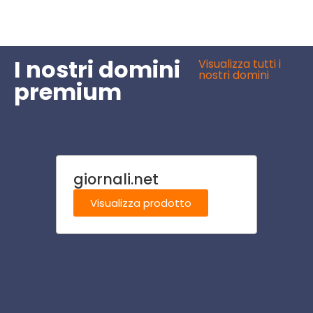
I nostri domini
Visualizza tutti i
nostri domini
premium
giornali.net
ilcasi
Visualizza prodotto
Visu