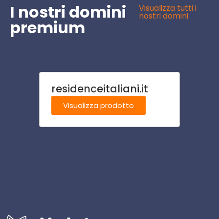
I nostri domini
Visualizza tutti i
nostri domini
premium
residenceitaliani.it
salot
Visualizza prodotto
Visu