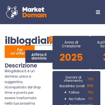
ilblogdialice.it
Anno di
Auth
Creazione
Sc
Fai
un'offerta
2025
Affitta il
dominio
Descrizione
ilblogdialice.it è un
dominio unico e
Domini di
762
riferimento
suggestivo,
898
Backlinks totali
riconquistato dal drop
762
Follow
time e pronto per
essere trasformato
137
No Follow
nella tua prossima