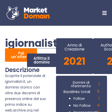
igiornalisti.it
Anno di
Autho
Creazione
Sco
Fai
un'offerta
2021
Affitta il
dominio
Descrizione
Scoprite il potenziale di
igiornalisti.it, un
Domini di
1
riferimento
dominio storico con
5
Backlinks totali
oltre due decenni di
1
Follow
presenza online dal suo
primo indice su
4
No Follow
web.archive.org nel