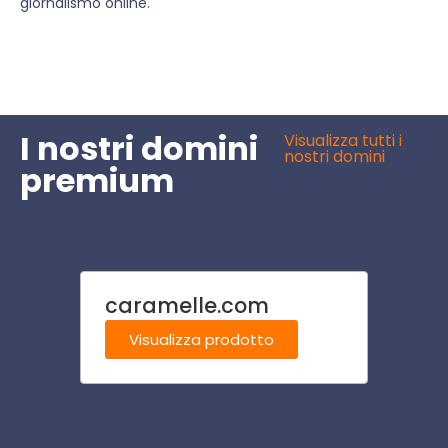
giornalismo online.
I nostri domini
Visualizza tutti i
nostri domini
premium
caramelle.com
albe
u.it
Visualizza prodotto
Visu