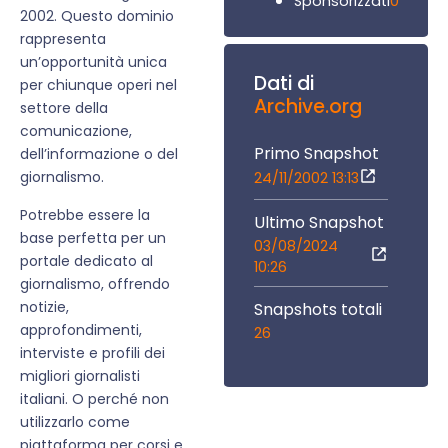
0
Sponsorizzati
2002. Questo dominio
rappresenta
un’opportunità unica
Dati di
per chiunque operi nel
Archive.org
settore della
comunicazione,
Primo Snapshot
dell’informazione o del
giornalismo.
24/11/2002 13:13
Potrebbe essere la
Ultimo Snapshot
base perfetta per un
03/08/2024
portale dedicato al
10:26
giornalismo, offrendo
notizie,
Snapshots totali
approfondimenti,
26
interviste e profili dei
migliori giornalisti
italiani. O perché non
utilizzarlo come
piattaforma per corsi e