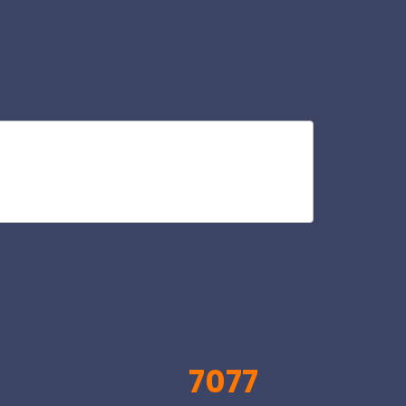
azi
V
7077