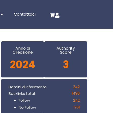
Contattaci
Anno di
Authority
Creazione
Score
2024
3
242
Domini di riferimento
1496
Backlinks totali
242
Follow
1261
No Follow