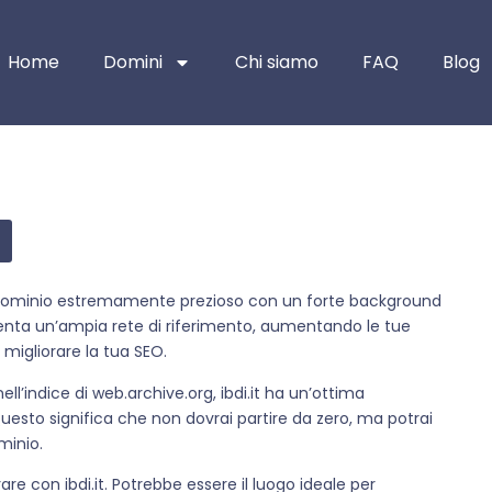
Home
Domini
Chi siamo
FAQ
Blog
 un dominio estremamente prezioso con un forte background
senta un’ampia rete di riferimento, aumentando le tue
 migliorare la tua SEO.
ll’indice di web.archive.org, ibdi.it ha un’ottima
esto significa che non dovrai partire da zero, ma potrai
ominio.
are con ibdi.it. Potrebbe essere il luogo ideale per