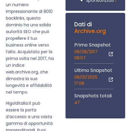
1
Sponsorizzati
un numero
impressionante di 8010
backlinks, questo
Dati di
dominio ha una solida
Archive.org
autorità SEO che può
propellere il tuo
Primo Snapshot
business online verso
08/08/2017
l’alto. Acquistato per la
08:07
prima volta nel 2017, ha
un indice
Ultimo Snapshot
web.archive.org, che
08/01/2025
dimostra la sua
17:08
longevità e affidabilità
nel tempo.
Snapshots totali
47
Higolditalia.it può
essere la porta
d’accesso a una vasta
gamma di opportunità
imprenditoriali. Puoi