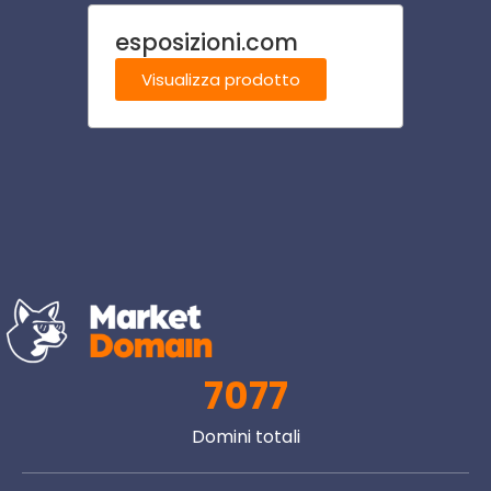
esposizioni.com
arma
Visualizza prodotto
Visu
7077
Domini totali