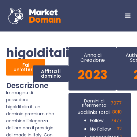
higolditalia.it
Anno di
Auth
Creazione
Sc
Fai
un'offerta
2023
Affitta il
dominio
Descrizione
Immagina di
possedere
Domini di
7977
riferimento
higolditalia.it, un
8010
Backlinks totali
dominio premium che
7977
Follow
combina l’eleganza
dell’oro con il prestigio
32
No Follow
del made in Italy. Con