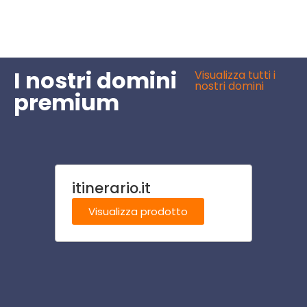
I nostri domini
Visualizza tutti i
nostri domini
premium
itinerario.it
agrit
Visualizza prodotto
Visu