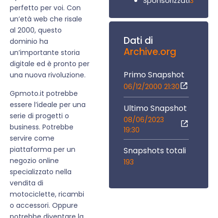
3
Sponsorizzati
perfetto per voi. Con
un’età web che risale
al 2000, questo
Dati di
dominio ha
Archive.org
un’importante storia
digitale ed è pronto per
Primo Snapshot
una nuova rivoluzione.
06/12/2000 21:30
Gpmoto.it potrebbe
essere l’ideale per una
Ultimo Snapshot
serie di progetti o
08/06/2023
business. Potrebbe
19:30
servire come
piattaforma per un
Snapshots totali
negozio online
193
specializzato nella
vendita di
motociclette, ricambi
o accessori. Oppure
potrebbe diventare la