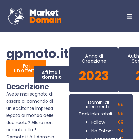
gpmoto.it
Anno di
Auth
Creazione
Sc
Fai
un'offerta
2023
Affitta il
dominio
Descrizione
Avete mai sognato di
essere al comando di
Domini di
69
riferimento
un’eccitante impresa
96
Backlinks totali
legata al mondo delle
69
Follow
due ruote? Allora non
cercate oltre!
24
No Follow
Gpmoto.it è il dominio