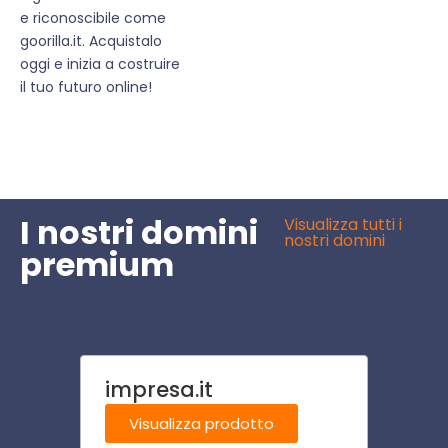
e riconoscibile come
goorilla.it. Acquistalo
oggi e inizia a costruire
il tuo futuro online!
I nostri domini
Visualizza tutti i
nostri domini
premium
impresa.it
scuo
Visualizza prodotto
Visu