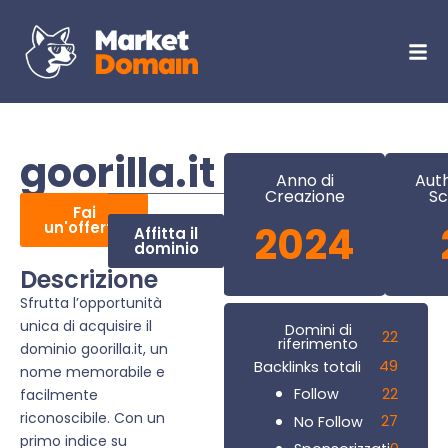
goorilla.it
Anno di
Auth
Creazione
Sc
Fai
un'offerta
2024
Affitta il
dominio
Descrizione
Sfrutta l’opportunità
unica di acquisire il
Domini di
22
riferimento
dominio goorilla.it, un
49
Backlinks totali
nome memorabile e
22
Follow
facilmente
riconoscibile. Con un
27
No Follow
primo indice su