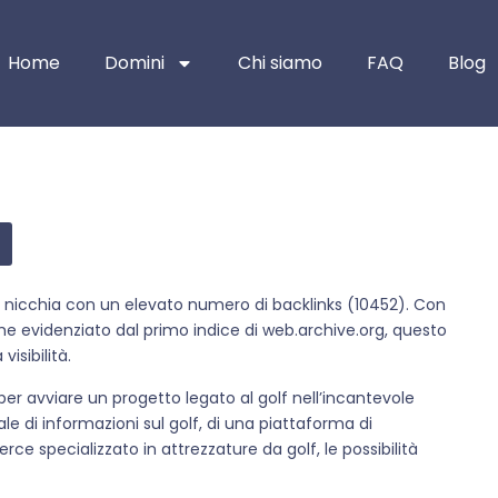
Home
Domini
Chi siamo
FAQ
Blog
 di nicchia con un elevato numero di backlinks (10452). Con
e evidenziato dal primo indice di web.archive.org, questo
isibilità.
per avviare un progetto legato al golf nell’incantevole
tale di informazioni sul golf, di una piattaforma di
e specializzato in attrezzature da golf, le possibilità