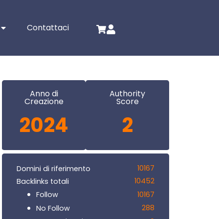
Contattaci
Anno di
Authority
Creazione
Score
2024
2
10167
Domini di riferimento
10452
Backlinks totali
10167
Follow
288
No Follow