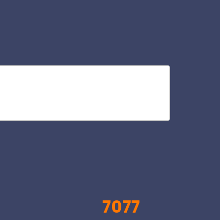
or
V
7077