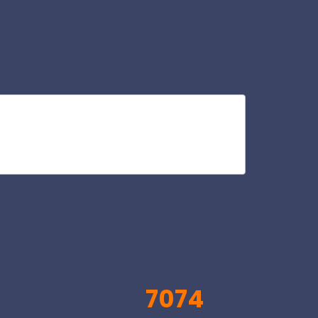
lan
V
7074