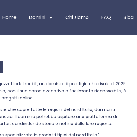
Home
Domini
Chi siamo
FAQ
Blog
azzettadelnord.it, un dominio di prestigio che risale al 2025
io, con il suo nome evocativo e facilmente riconoscibile, è
 progetti online.
zie che copre tutte le regioni del nord Italia, dai monti
 Venezia. Il dominio potrebbe ospitare una piattaforma di
orter, condividendo storie e notizie dalla loro regione.
pecializzato in prodotti tipici del nord Italia?