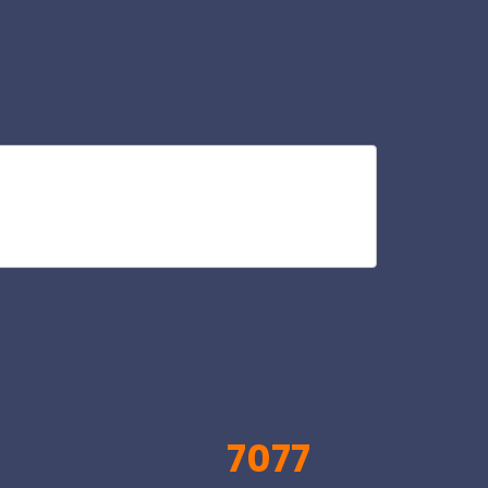
ca
V
7077