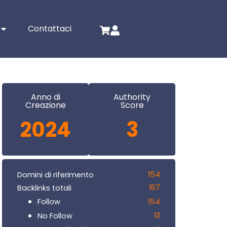
Contattaci
Anno di
Authority
Creazione
Score
2024
3
154
Domini di riferimento
167
Backlinks totali
154
Follow
13
No Follow