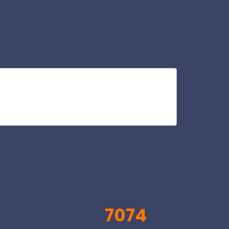
che
V
7074