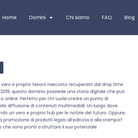
Home
Domini
Chi siamo
FAQ
Blog
un vero e proprio tesoro nascosto recuperato dal drop time.
al 2019, questo dominio possiede una storia digitale che può
to online. Perfetto per chi vuole creare un punto di
nella diffusione di contenuti multimediali. Un luogo dove
o un vero e proprio hub per le notizie del futuro. Oppure,
 promozione di prodotti legati all’editoria e alla stampa?
o che sono pronti a sfruttare il suo potenziale.