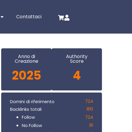
Contattaci
Anno di
Authority
Creazione
Score
2025
4
724
Domini di riferimento
810
Backlinks totali
724
Follow
81
No Follow