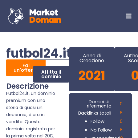
futbol24.it
Anno di
Autho
Creazione
Sco
Fai
un'offerta
2021
Affitta il
dominio
Descrizione
Futbol24.it, un dominio
premium con una
Domini di
0
riferimento
storia di quasi un
8
Backlinks totali
decennio, è ora in
0
Follow
vendita. Questo
dominio, registrato per
8
No Follow
la prima volta nel 2012,