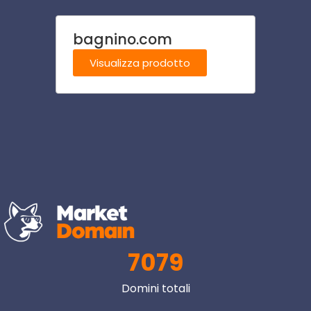
bagnino.com
dolo
Visualizza prodotto
Visu
7079
Domini totali