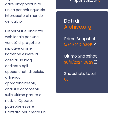
0
Sponsorizzati
offre un’opportunità
unica per chiunque sia
interessato al mondo
Dati di
del calcio.
Archive.org
Futbol24.it è l’indirizzo
web ideale per una
Primo Snapshot
varietà di progetti o
14/01/2012 03:25
iniziative online.
Potrebbe essere la
Ultimo Snapshot
casa di un blog
30/11/2024 08:29
dedicato agli
appassionati di calcio,
Snapshots totali
offrendo
66
approfondimenti,
analisi e commenti
sulle ultime partite e
notizie. Oppure,
potrebbe essere
utilizzato per creare un