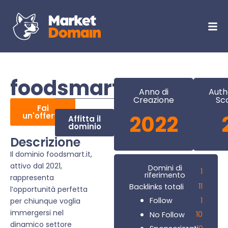
foodsmart.it
Anno di
Auth
Creazione
Sc
Fai
un'offerta
2022
Affitta il
dominio
Descrizione
Il dominio foodsmart.it,
attivo dal 2021,
Domini di
1
riferimento
rappresenta
11
Backlinks totali
l’opportunità perfetta
1
Follow
per chiunque voglia
immergersi nel
10
No Follow
dinamico settore