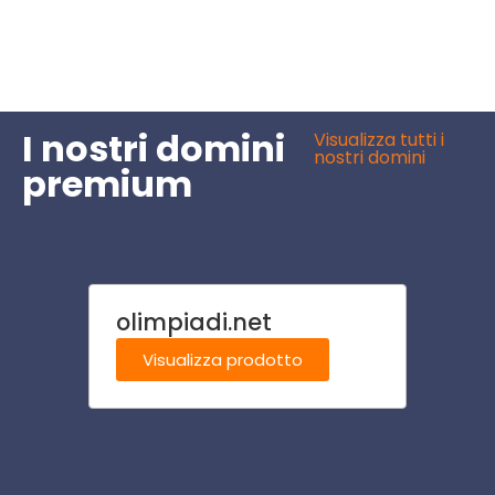
I nostri domini
Visualizza tutti i
nostri domini
premium
olimpiadi.net
came
Visualizza prodotto
Visu