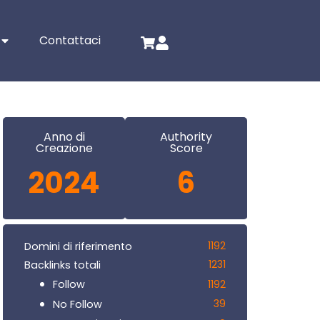
Contattaci
Anno di
Authority
Creazione
Score
2024
6
1192
Domini di riferimento
1231
Backlinks totali
1192
Follow
39
No Follow