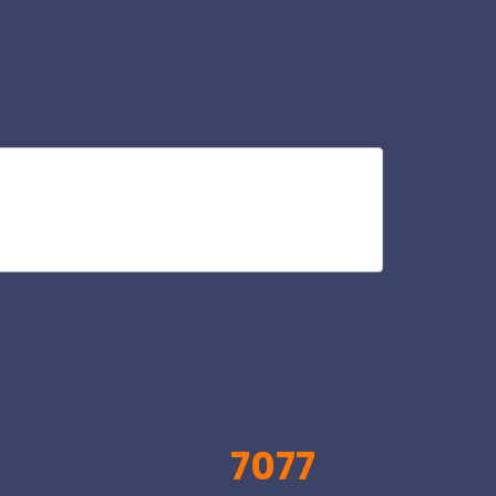
lis
V
7077