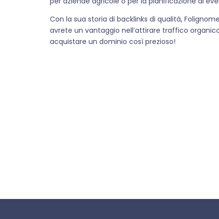
per aziende agricole o per la pianificazione di eve
Con la sua storia di backlinks di qualità, Folignome
avrete un vantaggio nell’attirare traffico organic
acquistare un dominio così prezioso!