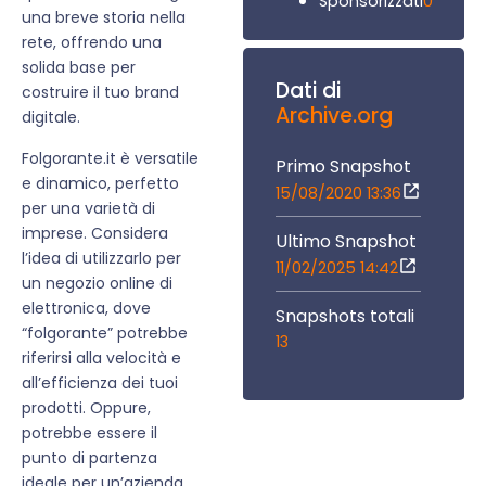
0
Sponsorizzati
una breve storia nella
rete, offrendo una
solida base per
Dati di
costruire il tuo brand
Archive.org
digitale.
Folgorante.it è versatile
Primo Snapshot
e dinamico, perfetto
15/08/2020 13:36
per una varietà di
imprese. Considera
Ultimo Snapshot
l’idea di utilizzarlo per
11/02/2025 14:42
un negozio online di
elettronica, dove
Snapshots totali
“folgorante” potrebbe
13
riferirsi alla velocità e
all’efficienza dei tuoi
prodotti. Oppure,
potrebbe essere il
punto di partenza
ideale per un’azienda