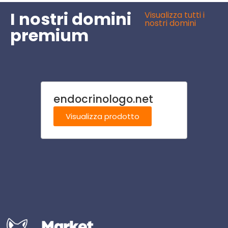
I nostri domini
Visualizza tutti i
nostri domini
premium
endocrinologo.net
agrit
Visualizza prodotto
Visu