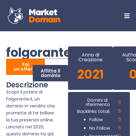
folgorante.it
Anno di
Autho
Creazione
Sco
Fai
un'offerta
2021
Affitta il
dominio
Descrizione
Scopri il potere di
Folgorante.it, un
Domini di
0
riferimento
dominio in vendita che
5
Backlinks totali
promette di far brillare
0
Follow
la tua presenza online.
Lanciato nel 2020,
5
No Follow
questo dominio ha già